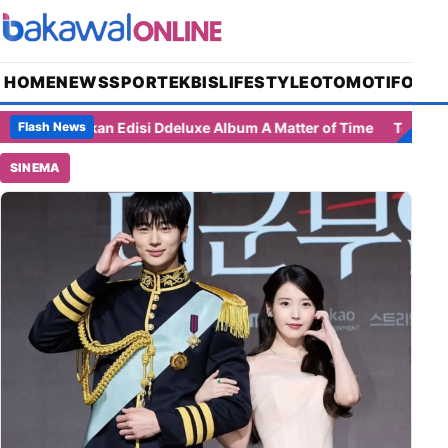
HOME
NEWS
SPORT
EKBIS
LIFESTYLE
OTOMOTIF
OPIN
y Umumkan Edisi Ddeluxe Album A Matter of Time
Town Hall 202
Flash News
SINEMA