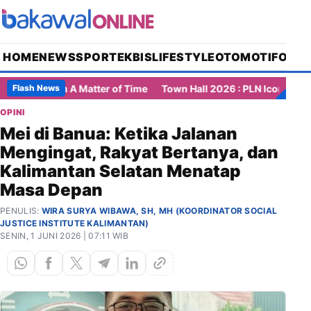
HOME
NEWS
SPORT
EKBIS
LIFESTYLE
OTOMOTIF
OPIN
 A Matter of Time
Town Hall 2026 : PLN Icon Plus Satukan Stra
Flash News
OPINI
Mei di Banua: Ketika Jalanan
Mengingat, Rakyat Bertanya, dan
Kalimantan Selatan Menatap
Masa Depan
PENULIS:
WIRA SURYA WIBAWA, SH, MH (KOORDINATOR SOCIAL
JUSTICE INSTITUTE KALIMANTAN)
SENIN, 1 JUNI 2026 | 07:11 WIB